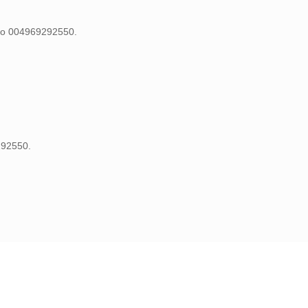
mero 004969292550.
292550.