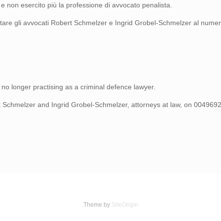
 e non esercito più la professione di avvocato penalista.
ntattare gli avvocati Robert Schmelzer e Ingrid Grobel-Schmelzer al nu
o longer practising as a criminal defence lawyer.
ert Schmelzer and Ingrid Grobel-Schmelzer, attorneys at law, on 004969
Theme by
SiteOrigin